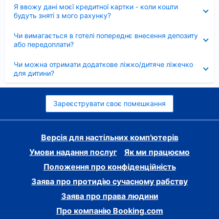
Згорнуто
Я ввожу дані моєї кредитної картки - коли кошти
будуть зняті з мого рахунку?
Згорнуто
Чи вимагається в готелі попереднє внесення депозиту
або передоплати?
Згорнуто
Чи можна отримати додаткове ліжко/дитяче ліжечко
для дитини?
Зареєструвати своє помешкання
Версія для настільних комп'ютерів
Умови надання послуг
Як ми працюємо
Положення про конфіденційність
Заява про протидію сучасному рабству
Заява про права людини
Про компанію Booking.com