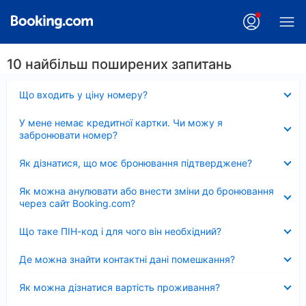
10 найбільш поширених запитань
Згорнуто
Що входить у ціну номеру?
Згорнуто
У мене немає кредитної картки. Чи можу я
забронювати номер?
Згорнуто
Як дізнатися, що моє бронювання підтверджене?
Згорнуто
Як можна анулювати або внести зміни до бронювання
через сайт Booking.com?
Згорнуто
Що таке ПІН-код і для чого він необхідний?
Згорнуто
Де можна знайти контактні дані помешкання?
Згорнуто
Як можна дізнатися вартість проживання?