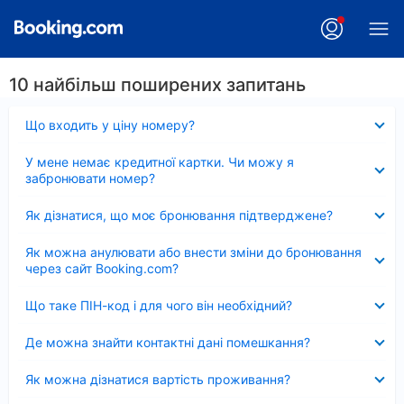
10 найбільш поширених запитань
Згорнуто
Що входить у ціну номеру?
Згорнуто
У мене немає кредитної картки. Чи можу я
забронювати номер?
Згорнуто
Як дізнатися, що моє бронювання підтверджене?
Згорнуто
Як можна анулювати або внести зміни до бронювання
через сайт Booking.com?
Згорнуто
Що таке ПІН-код і для чого він необхідний?
Згорнуто
Де можна знайти контактні дані помешкання?
Згорнуто
Як можна дізнатися вартість проживання?