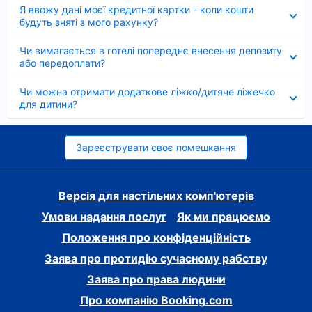
Згорнуто
Я ввожу дані моєї кредитної картки - коли кошти
будуть зняті з мого рахунку?
Згорнуто
Чи вимагається в готелі попереднє внесення депозиту
або передоплати?
Згорнуто
Чи можна отримати додаткове ліжко/дитяче ліжечко
для дитини?
Зареєструвати своє помешкання
Версія для настільних комп'ютерів
Умови надання послуг
Як ми працюємо
Положення про конфіденційність
Заява про протидію сучасному рабству
Заява про права людини
Про компанію Booking.com