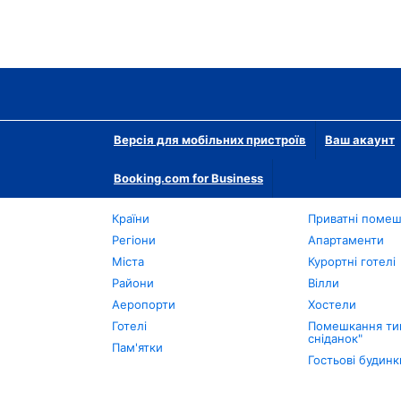
Версія для мобільних пристроїв
Ваш акаунт
Booking.com for Business
Країни
Приватні поме
Регіони
Апартаменти
Міста
Курортні готелі
Райони
Вілли
Аеропорти
Хостели
Готелі
Помешкання тип
сніданок"
Пам'ятки
Гостьові будинк