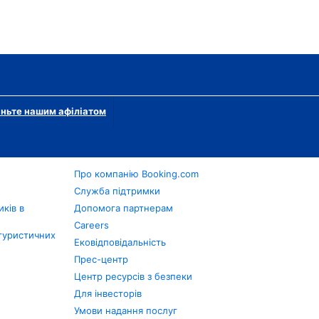
ньте нашим афіліатом
Про компанію Booking.com
в
Служба підтримки
ків в
Допомога партнерам
Careers
туристичних
Ековідповідальність
Прес-центр
Центр ресурсів з безпеки
Для інвесторів
Умови надання послуг