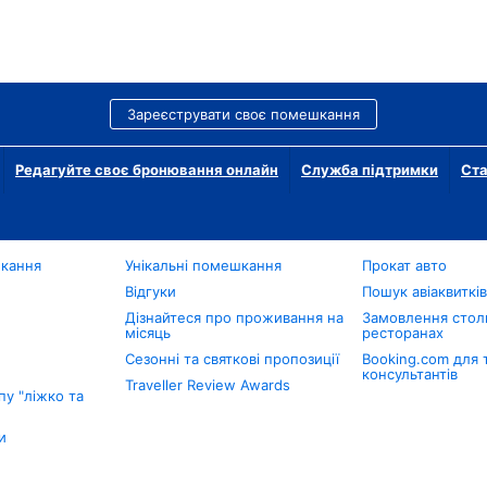
Зареєструвати своє помешкання
Редагуйте своє бронювання онлайн
Служба підтримки
Ста
шкання
Унікальні помешкання
Прокат авто
Відгуки
Пошук авіаквиткі
Дізнайтеся про проживання на
Замовлення столи
місяць
ресторанах
Сезонні та святкові пропозиції
Booking.com для 
консультантів
Traveller Review Awards
у "ліжко та
и