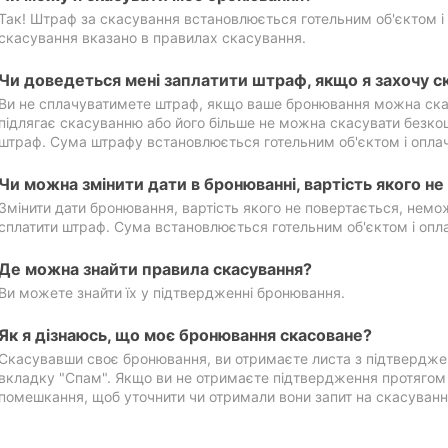
Так! Штраф за скасування встановлюється готельним об'єктом і 
скасування вказано в правилах скасування.
Чи доведеться мені заплатити штраф, якщо я захочу с
Ви не сплачуватимете штраф, якщо ваше бронювання можна ска
підлягає скасуванню або його більше не можна скасувати безко
штраф. Сума штрафу встановлюється готельним об'єктом і оплач
Чи можна змінити дати в бронюванні, вартість якого н
Змінити дати бронювання, вартість якого не повертається, нем
сплатити штраф. Сума встановлюється готельним об'єктом і опл
Де можна знайти правила скасування?
Ви можете знайти їх у підтвердженні бронювання.
Як я дізнаюсь, що моє бронювання скасоване?
Скасувавши своє бронювання, ви отримаєте листа з підтвердже
вкладку "Спам". Якщо ви не отримаєте підтвердження протягом 2
помешкання, щоб уточнити чи отримали вони запит на скасуванн