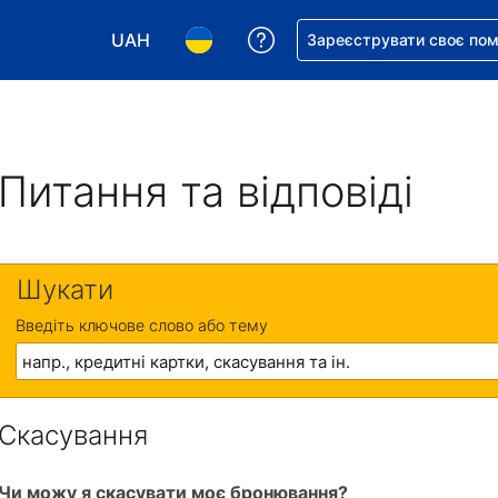
UAH
Отримайте допомогу з 
Зареєструвати своє по
Виберіть валюту. Ваша поточна валюта: Укр
Виберіть мову. Ваша поточна мова
Питання та відповіді
Шукати
Введіть ключове слово або тему
Скасування
Чи можу я скасувати моє бронювання?