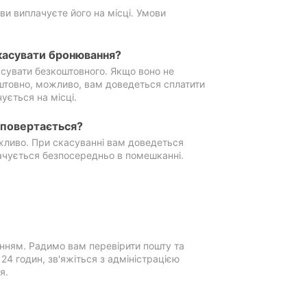
ви виплачуєте його на місці. Умови
касувати бронювання?
сувати безкоштовного. Якщо воно не
штовно, можливо, вам доведеться сплатити
ується на місці.
е повертається?
ожливо. При скасуванні вам доведеться
ачується безпосередньо в помешканні.
нням. Радимо вам перевірити пошту та
4 годин, зв'яжіться з адміністрацією
я.