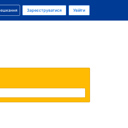
бронюванням
мешкання
Зареєструватися
Увійти
аїнська гривня
: Українською