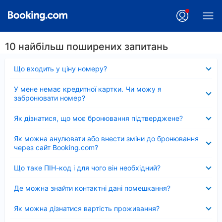
10 найбільш поширених запитань
Згорнуто
Що входить у ціну номеру?
Згорнуто
У мене немає кредитної картки. Чи можу я
забронювати номер?
Згорнуто
Як дізнатися, що моє бронювання підтверджене?
Згорнуто
Як можна анулювати або внести зміни до бронювання
через сайт Booking.com?
Згорнуто
Що таке ПІН-код і для чого він необхідний?
Згорнуто
Де можна знайти контактні дані помешкання?
Згорнуто
Як можна дізнатися вартість проживання?