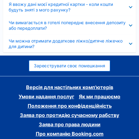
Згорнуто
Я ввожу дані моєї кредитної картки - коли кошти
будуть зняті з мого рахунку?
Згорнуто
Чи вимагається в готелі попереднє внесення депозиту
або передоплати?
Згорнуто
Чи можна отримати додаткове ліжко/дитяче ліжечко
для дитини?
Зареєструвати своє помешкання
Версія для настільних комп'ютерів
Умови надання послуг
Як ми працюємо
Положення про конфіденційність
Заява про протидію сучасному рабству
Заява про права людини
Про компанію Booking.com