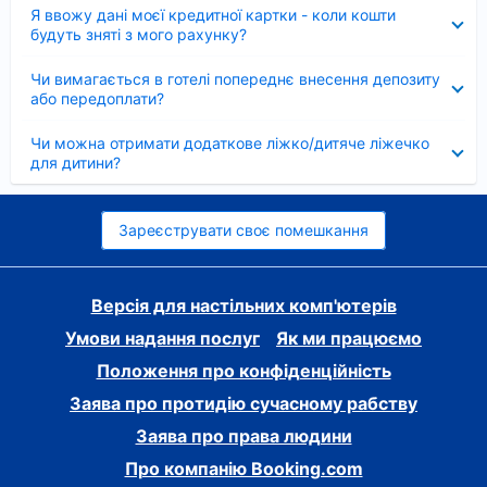
Згорнуто
Я ввожу дані моєї кредитної картки - коли кошти
будуть зняті з мого рахунку?
Згорнуто
Чи вимагається в готелі попереднє внесення депозиту
або передоплати?
Згорнуто
Чи можна отримати додаткове ліжко/дитяче ліжечко
для дитини?
Зареєструвати своє помешкання
Версія для настільних комп'ютерів
Умови надання послуг
Як ми працюємо
Положення про конфіденційність
Заява про протидію сучасному рабству
Заява про права людини
Про компанію Booking.com