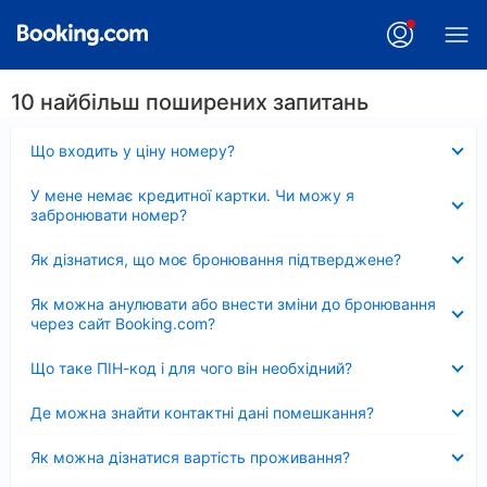
10 найбільш поширених запитань
Згорнуто
Що входить у ціну номеру?
Згорнуто
У мене немає кредитної картки. Чи можу я
забронювати номер?
Згорнуто
Як дізнатися, що моє бронювання підтверджене?
Згорнуто
Як можна анулювати або внести зміни до бронювання
через сайт Booking.com?
Згорнуто
Що таке ПІН-код і для чого він необхідний?
Згорнуто
Де можна знайти контактні дані помешкання?
Згорнуто
Як можна дізнатися вартість проживання?