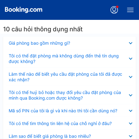
10 câu hỏi thông dụng nhất
Đã
Giá phòng bao gồm những gì?
thu
gọn
Đã
Tôi có thể đặt phòng mà không dùng đến thẻ tín dụng
thu
được không?
gọn
Đã
Làm thế nào để biết yêu cầu đặt phòng của tôi đã được
thu
xác nhận?
gọn
Đã
Tôi có thể huỷ bỏ hoặc thay đổi yêu cầu đặt phòng của
thu
mình qua Booking.com được không?
gọn
Đã
Mã số PIN của tôi là gì và khi nào thì tôi cần dùng nó?
thu
gọn
Đã
Tôi có thể tìm thông tin liên hệ của chỗ nghỉ ở đâu?
thu
gọn
Đã
Làm sao để biết giá phòng là bao nhiêu?
thu