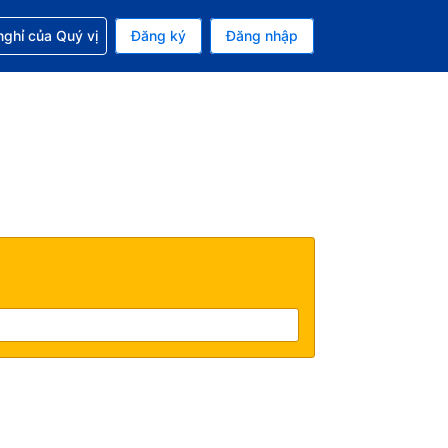
p với đặt chỗ
ghỉ của Quý vị
Đăng ký
Đăng nhập
iền tệ hiện tại của bạn là Đồng
 Ngôn ngữ hiện tại của bạn là Tiếng Việt