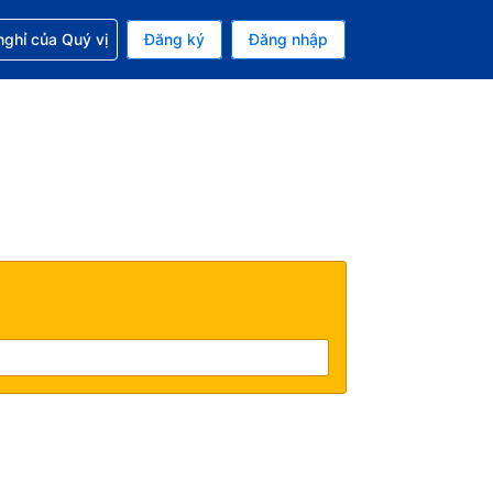
p với đặt chỗ
ghỉ của Quý vị
Đăng ký
Đăng nhập
iền tệ hiện tại của bạn là Đô la Mỹ
 Ngôn ngữ hiện tại của bạn là Tiếng Việt