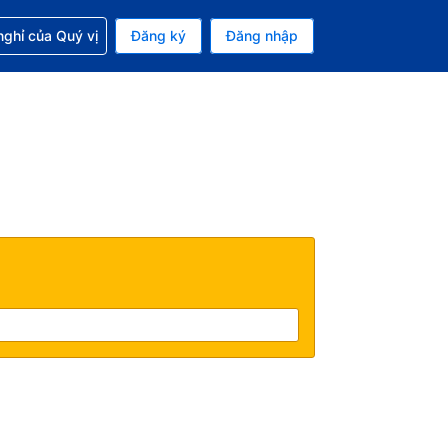
p với đặt chỗ
ghỉ của Quý vị
Đăng ký
Đăng nhập
iền tệ hiện tại của bạn là Đô la Mỹ
 Ngôn ngữ hiện tại của bạn là Tiếng Việt