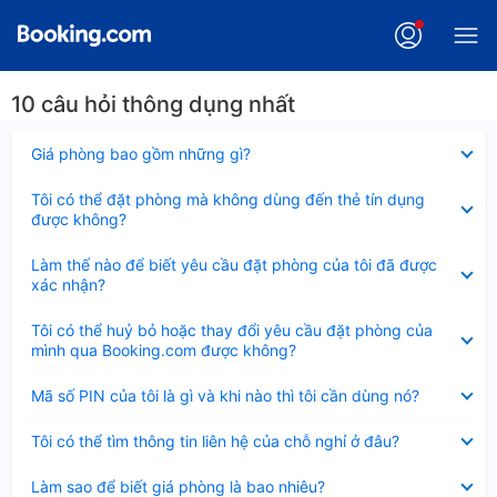
10 câu hỏi thông dụng nhất
Đã
Giá phòng bao gồm những gì?
thu
gọn
Đã
Tôi có thể đặt phòng mà không dùng đến thẻ tín dụng
thu
được không?
gọn
Đã
Làm thế nào để biết yêu cầu đặt phòng của tôi đã được
thu
xác nhận?
gọn
Đã
Tôi có thể huỷ bỏ hoặc thay đổi yêu cầu đặt phòng của
thu
mình qua Booking.com được không?
gọn
Đã
Mã số PIN của tôi là gì và khi nào thì tôi cần dùng nó?
thu
gọn
Đã
Tôi có thể tìm thông tin liên hệ của chỗ nghỉ ở đâu?
thu
gọn
Đã
Làm sao để biết giá phòng là bao nhiêu?
thu