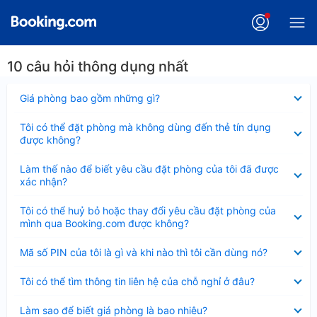
10 câu hỏi thông dụng nhất
Đã
Giá phòng bao gồm những gì?
thu
gọn
Đã
Tôi có thể đặt phòng mà không dùng đến thẻ tín dụng
thu
được không?
gọn
Đã
Làm thế nào để biết yêu cầu đặt phòng của tôi đã được
thu
xác nhận?
gọn
Đã
Tôi có thể huỷ bỏ hoặc thay đổi yêu cầu đặt phòng của
thu
mình qua Booking.com được không?
gọn
Đã
Mã số PIN của tôi là gì và khi nào thì tôi cần dùng nó?
thu
gọn
Đã
Tôi có thể tìm thông tin liên hệ của chỗ nghỉ ở đâu?
thu
gọn
Đã
Làm sao để biết giá phòng là bao nhiêu?
thu