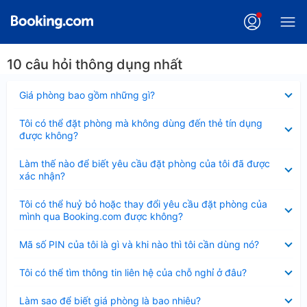
10 câu hỏi thông dụng nhất
Đã
Giá phòng bao gồm những gì?
thu
gọn
Đã
Tôi có thể đặt phòng mà không dùng đến thẻ tín dụng
thu
được không?
gọn
Đã
Làm thế nào để biết yêu cầu đặt phòng của tôi đã được
thu
xác nhận?
gọn
Đã
Tôi có thể huỷ bỏ hoặc thay đổi yêu cầu đặt phòng của
thu
mình qua Booking.com được không?
gọn
Đã
Mã số PIN của tôi là gì và khi nào thì tôi cần dùng nó?
thu
gọn
Đã
Tôi có thể tìm thông tin liên hệ của chỗ nghỉ ở đâu?
thu
gọn
Đã
Làm sao để biết giá phòng là bao nhiêu?
thu