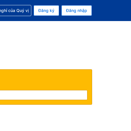
p với đặt chỗ
ghỉ của Quý vị
Đăng ký
Đăng nhập
iền tệ hiện tại của bạn là Đồng
 Ngôn ngữ hiện tại của bạn là Tiếng Việt