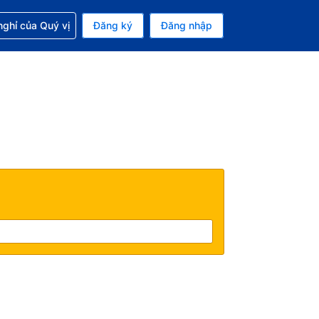
p với đặt chỗ
ghỉ của Quý vị
Đăng ký
Đăng nhập
iền tệ hiện tại của bạn là Đồng
 Ngôn ngữ hiện tại của bạn là Tiếng Việt