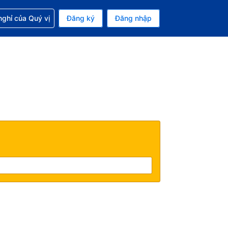
p với đặt chỗ
ghỉ của Quý vị
Đăng ký
Đăng nhập
iền tệ hiện tại của bạn là Đô la Mỹ
 Ngôn ngữ hiện tại của bạn là Tiếng Việt