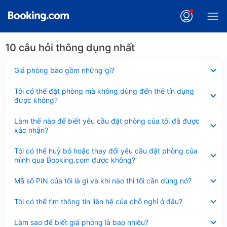
10 câu hỏi thông dụng nhất
Đã
Giá phòng bao gồm những gì?
thu
gọn
Đã
Tôi có thể đặt phòng mà không dùng đến thẻ tín dụng
thu
được không?
gọn
Đã
Làm thế nào để biết yêu cầu đặt phòng của tôi đã được
thu
xác nhận?
gọn
Đã
Tôi có thể huỷ bỏ hoặc thay đổi yêu cầu đặt phòng của
thu
mình qua Booking.com được không?
gọn
Đã
Mã số PIN của tôi là gì và khi nào thì tôi cần dùng nó?
thu
gọn
Đã
Tôi có thể tìm thông tin liên hệ của chỗ nghỉ ở đâu?
thu
gọn
Đã
Làm sao để biết giá phòng là bao nhiêu?
thu