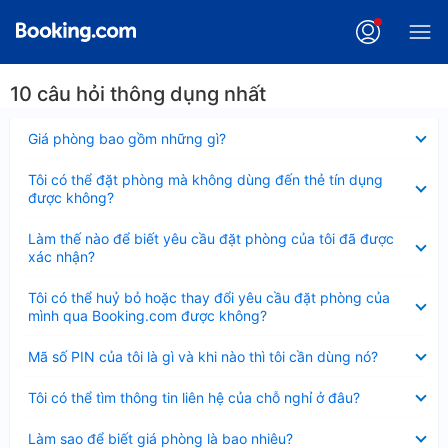
10 câu hỏi thông dụng nhất
Đã
Giá phòng bao gồm những gì?
thu
gọn
Đã
Tôi có thể đặt phòng mà không dùng đến thẻ tín dụng
thu
được không?
gọn
Đã
Làm thế nào để biết yêu cầu đặt phòng của tôi đã được
thu
xác nhận?
gọn
Đã
Tôi có thể huỷ bỏ hoặc thay đổi yêu cầu đặt phòng của
thu
mình qua Booking.com được không?
gọn
Đã
Mã số PIN của tôi là gì và khi nào thì tôi cần dùng nó?
thu
gọn
Đã
Tôi có thể tìm thông tin liên hệ của chỗ nghỉ ở đâu?
thu
gọn
Đã
Làm sao để biết giá phòng là bao nhiêu?
thu