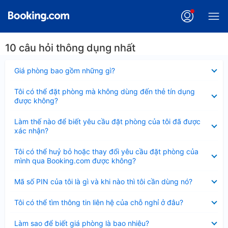
10 câu hỏi thông dụng nhất
Đã
Giá phòng bao gồm những gì?
thu
gọn
Đã
Tôi có thể đặt phòng mà không dùng đến thẻ tín dụng
thu
được không?
gọn
Đã
Làm thế nào để biết yêu cầu đặt phòng của tôi đã được
thu
xác nhận?
gọn
Đã
Tôi có thể huỷ bỏ hoặc thay đổi yêu cầu đặt phòng của
thu
mình qua Booking.com được không?
gọn
Đã
Mã số PIN của tôi là gì và khi nào thì tôi cần dùng nó?
thu
gọn
Đã
Tôi có thể tìm thông tin liên hệ của chỗ nghỉ ở đâu?
thu
gọn
Đã
Làm sao để biết giá phòng là bao nhiêu?
thu