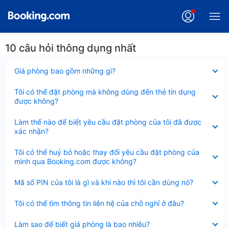
10 câu hỏi thông dụng nhất
Đã
Giá phòng bao gồm những gì?
thu
gọn
Đã
Tôi có thể đặt phòng mà không dùng đến thẻ tín dụng
thu
được không?
gọn
Đã
Làm thế nào để biết yêu cầu đặt phòng của tôi đã được
thu
xác nhận?
gọn
Đã
Tôi có thể huỷ bỏ hoặc thay đổi yêu cầu đặt phòng của
thu
mình qua Booking.com được không?
gọn
Đã
Mã số PIN của tôi là gì và khi nào thì tôi cần dùng nó?
thu
gọn
Đã
Tôi có thể tìm thông tin liên hệ của chỗ nghỉ ở đâu?
thu
gọn
Đã
Làm sao để biết giá phòng là bao nhiêu?
thu