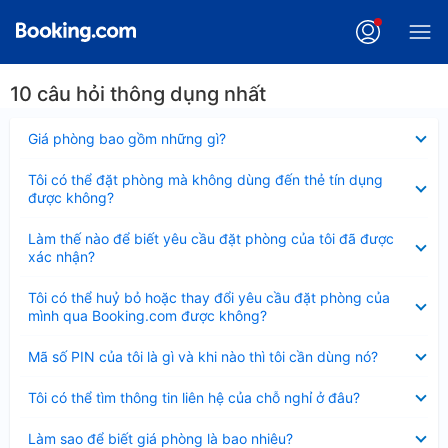
10 câu hỏi thông dụng nhất
Đã
Giá phòng bao gồm những gì?
thu
gọn
Đã
Tôi có thể đặt phòng mà không dùng đến thẻ tín dụng
thu
được không?
gọn
Đã
Làm thế nào để biết yêu cầu đặt phòng của tôi đã được
thu
xác nhận?
gọn
Đã
Tôi có thể huỷ bỏ hoặc thay đổi yêu cầu đặt phòng của
thu
mình qua Booking.com được không?
gọn
Đã
Mã số PIN của tôi là gì và khi nào thì tôi cần dùng nó?
thu
gọn
Đã
Tôi có thể tìm thông tin liên hệ của chỗ nghỉ ở đâu?
thu
gọn
Đã
Làm sao để biết giá phòng là bao nhiêu?
thu