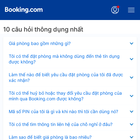
10 câu hỏi thông dụng nhất
Đã
Giá phòng bao gồm những gì?
thu
gọn
Đã
Tôi có thể đặt phòng mà không dùng đến thẻ tín dụng
thu
được không?
gọn
Đã
Làm thế nào để biết yêu cầu đặt phòng của tôi đã được
thu
xác nhận?
gọn
Đã
Tôi có thể huỷ bỏ hoặc thay đổi yêu cầu đặt phòng của
thu
mình qua Booking.com được không?
gọn
Đã
Mã số PIN của tôi là gì và khi nào thì tôi cần dùng nó?
thu
gọn
Đã
Tôi có thể tìm thông tin liên hệ của chỗ nghỉ ở đâu?
thu
gọn
Đã
Làm sao để biết giá phòng là bao nhiêu?
thu