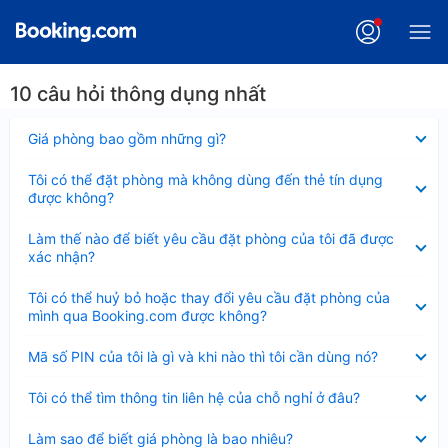
10 câu hỏi thông dụng nhất
Đã
Giá phòng bao gồm những gì?
thu
gọn
Đã
Tôi có thể đặt phòng mà không dùng đến thẻ tín dụng
thu
được không?
gọn
Đã
Làm thế nào để biết yêu cầu đặt phòng của tôi đã được
thu
xác nhận?
gọn
Đã
Tôi có thể huỷ bỏ hoặc thay đổi yêu cầu đặt phòng của
thu
mình qua Booking.com được không?
gọn
Đã
Mã số PIN của tôi là gì và khi nào thì tôi cần dùng nó?
thu
gọn
Đã
Tôi có thể tìm thông tin liên hệ của chỗ nghỉ ở đâu?
thu
gọn
Đã
Làm sao để biết giá phòng là bao nhiêu?
thu