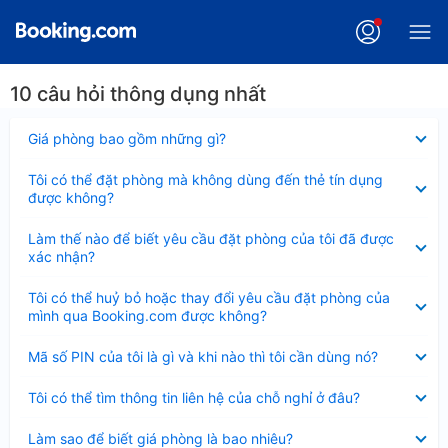
10 câu hỏi thông dụng nhất
Đã
Giá phòng bao gồm những gì?
thu
gọn
Đã
Tôi có thể đặt phòng mà không dùng đến thẻ tín dụng
thu
được không?
gọn
Đã
Làm thế nào để biết yêu cầu đặt phòng của tôi đã được
thu
xác nhận?
gọn
Đã
Tôi có thể huỷ bỏ hoặc thay đổi yêu cầu đặt phòng của
thu
mình qua Booking.com được không?
gọn
Đã
Mã số PIN của tôi là gì và khi nào thì tôi cần dùng nó?
thu
gọn
Đã
Tôi có thể tìm thông tin liên hệ của chỗ nghỉ ở đâu?
thu
gọn
Đã
Làm sao để biết giá phòng là bao nhiêu?
thu