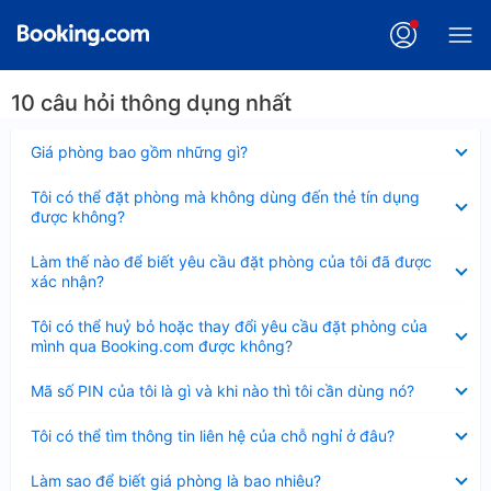
10 câu hỏi thông dụng nhất
Đã
Giá phòng bao gồm những gì?
thu
gọn
Đã
Tôi có thể đặt phòng mà không dùng đến thẻ tín dụng
thu
được không?
gọn
Đã
Làm thế nào để biết yêu cầu đặt phòng của tôi đã được
thu
xác nhận?
gọn
Đã
Tôi có thể huỷ bỏ hoặc thay đổi yêu cầu đặt phòng của
thu
mình qua Booking.com được không?
gọn
Đã
Mã số PIN của tôi là gì và khi nào thì tôi cần dùng nó?
thu
gọn
Đã
Tôi có thể tìm thông tin liên hệ của chỗ nghỉ ở đâu?
thu
gọn
Đã
Làm sao để biết giá phòng là bao nhiêu?
thu