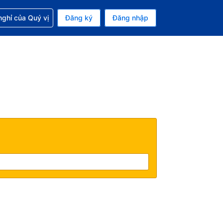
p với đặt chỗ
ghỉ của Quý vị
Đăng ký
Đăng nhập
iền tệ hiện tại của bạn là Đô la Mỹ
 Ngôn ngữ hiện tại của bạn là Tiếng Việt