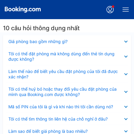
10 câu hỏi thông dụng nhất
Đã
Giá phòng bao gồm những gì?
thu
gọn
Đã
Tôi có thể đặt phòng mà không dùng đến thẻ tín dụng
thu
được không?
gọn
Đã
Làm thế nào để biết yêu cầu đặt phòng của tôi đã được
thu
xác nhận?
gọn
Đã
Tôi có thể huỷ bỏ hoặc thay đổi yêu cầu đặt phòng của
thu
mình qua Booking.com được không?
gọn
Đã
Mã số PIN của tôi là gì và khi nào thì tôi cần dùng nó?
thu
gọn
Đã
Tôi có thể tìm thông tin liên hệ của chỗ nghỉ ở đâu?
thu
gọn
Đã
Làm sao để biết giá phòng là bao nhiêu?
thu