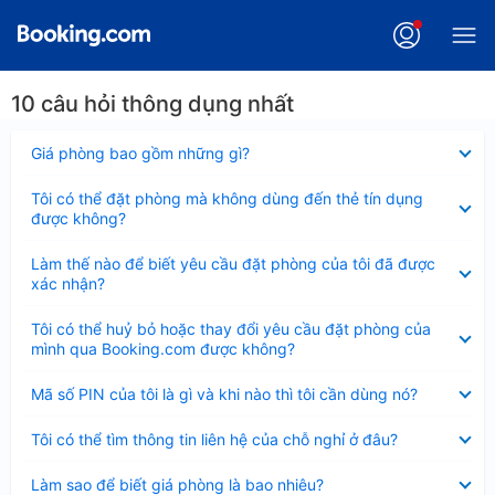
10 câu hỏi thông dụng nhất
Đã
Giá phòng bao gồm những gì?
thu
gọn
Đã
Tôi có thể đặt phòng mà không dùng đến thẻ tín dụng
thu
được không?
gọn
Đã
Làm thế nào để biết yêu cầu đặt phòng của tôi đã được
thu
xác nhận?
gọn
Đã
Tôi có thể huỷ bỏ hoặc thay đổi yêu cầu đặt phòng của
thu
mình qua Booking.com được không?
gọn
Đã
Mã số PIN của tôi là gì và khi nào thì tôi cần dùng nó?
thu
gọn
Đã
Tôi có thể tìm thông tin liên hệ của chỗ nghỉ ở đâu?
thu
gọn
Đã
Làm sao để biết giá phòng là bao nhiêu?
thu