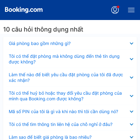
10 câu hỏi thông dụng nhất
Đã
Giá phòng bao gồm những gì?
thu
gọn
Đã
Tôi có thể đặt phòng mà không dùng đến thẻ tín dụng
thu
được không?
gọn
Đã
Làm thế nào để biết yêu cầu đặt phòng của tôi đã được
thu
xác nhận?
gọn
Đã
Tôi có thể huỷ bỏ hoặc thay đổi yêu cầu đặt phòng của
thu
mình qua Booking.com được không?
gọn
Đã
Mã số PIN của tôi là gì và khi nào thì tôi cần dùng nó?
thu
gọn
Đã
Tôi có thể tìm thông tin liên hệ của chỗ nghỉ ở đâu?
thu
gọn
Đã
Làm sao để biết giá phòng là bao nhiêu?
thu