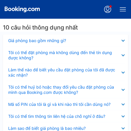
10 câu hỏi thông dụng nhất
Đã
Giá phòng bao gồm những gì?
thu
gọn
Đã
Tôi có thể đặt phòng mà không dùng đến thẻ tín dụng
thu
được không?
gọn
Đã
Làm thế nào để biết yêu cầu đặt phòng của tôi đã được
thu
xác nhận?
gọn
Đã
Tôi có thể huỷ bỏ hoặc thay đổi yêu cầu đặt phòng của
thu
mình qua Booking.com được không?
gọn
Đã
Mã số PIN của tôi là gì và khi nào thì tôi cần dùng nó?
thu
gọn
Đã
Tôi có thể tìm thông tin liên hệ của chỗ nghỉ ở đâu?
thu
gọn
Đã
Làm sao để biết giá phòng là bao nhiêu?
thu