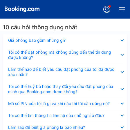
10 câu hỏi thông dụng nhất
Đã
Giá phòng bao gồm những gì?
thu
gọn
Đã
Tôi có thể đặt phòng mà không dùng đến thẻ tín dụng
thu
được không?
gọn
Đã
Làm thế nào để biết yêu cầu đặt phòng của tôi đã được
thu
xác nhận?
gọn
Đã
Tôi có thể huỷ bỏ hoặc thay đổi yêu cầu đặt phòng của
thu
mình qua Booking.com được không?
gọn
Đã
Mã số PIN của tôi là gì và khi nào thì tôi cần dùng nó?
thu
gọn
Đã
Tôi có thể tìm thông tin liên hệ của chỗ nghỉ ở đâu?
thu
gọn
Đã
Làm sao để biết giá phòng là bao nhiêu?
thu