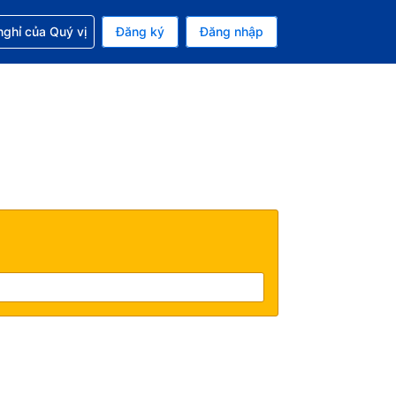
p với đặt chỗ
ghỉ của Quý vị
Đăng ký
Đăng nhập
iền tệ hiện tại của bạn là Đô la Mỹ
 Ngôn ngữ hiện tại của bạn là Tiếng Việt