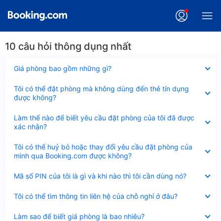
10 câu hỏi thông dụng nhất
Đã
Giá phòng bao gồm những gì?
thu
gọn
Đã
Tôi có thể đặt phòng mà không dùng đến thẻ tín dụng
thu
được không?
gọn
Đã
Làm thế nào để biết yêu cầu đặt phòng của tôi đã được
thu
xác nhận?
gọn
Đã
Tôi có thể huỷ bỏ hoặc thay đổi yêu cầu đặt phòng của
thu
mình qua Booking.com được không?
gọn
Đã
Mã số PIN của tôi là gì và khi nào thì tôi cần dùng nó?
thu
gọn
Đã
Tôi có thể tìm thông tin liên hệ của chỗ nghỉ ở đâu?
thu
gọn
Đã
Làm sao để biết giá phòng là bao nhiêu?
thu