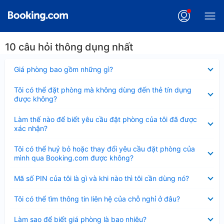
10 câu hỏi thông dụng nhất
Đã
Giá phòng bao gồm những gì?
thu
gọn
Đã
Tôi có thể đặt phòng mà không dùng đến thẻ tín dụng
thu
được không?
gọn
Đã
Làm thế nào để biết yêu cầu đặt phòng của tôi đã được
thu
xác nhận?
gọn
Đã
Tôi có thể huỷ bỏ hoặc thay đổi yêu cầu đặt phòng của
thu
mình qua Booking.com được không?
gọn
Đã
Mã số PIN của tôi là gì và khi nào thì tôi cần dùng nó?
thu
gọn
Đã
Tôi có thể tìm thông tin liên hệ của chỗ nghỉ ở đâu?
thu
gọn
Đã
Làm sao để biết giá phòng là bao nhiêu?
thu