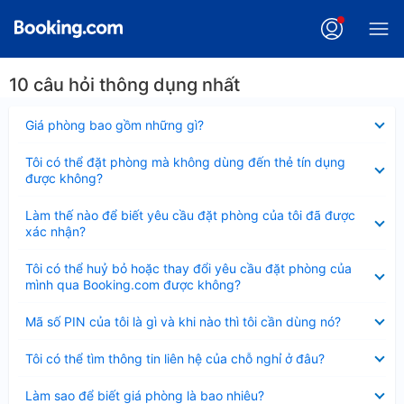
10 câu hỏi thông dụng nhất
Đã
Giá phòng bao gồm những gì?
thu
gọn
Đã
Tôi có thể đặt phòng mà không dùng đến thẻ tín dụng
thu
được không?
gọn
Đã
Làm thế nào để biết yêu cầu đặt phòng của tôi đã được
thu
xác nhận?
gọn
Đã
Tôi có thể huỷ bỏ hoặc thay đổi yêu cầu đặt phòng của
thu
mình qua Booking.com được không?
gọn
Đã
Mã số PIN của tôi là gì và khi nào thì tôi cần dùng nó?
thu
gọn
Đã
Tôi có thể tìm thông tin liên hệ của chỗ nghỉ ở đâu?
thu
gọn
Đã
Làm sao để biết giá phòng là bao nhiêu?
thu