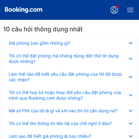
10 câu hỏi thông dụng nhất
Đã
Giá phòng bao gồm những gì?
thu
gọn
Đã
Tôi có thể đặt phòng mà không dùng đến thẻ tín dụng
thu
được không?
gọn
Đã
Làm thế nào để biết yêu cầu đặt phòng của tôi đã được
thu
xác nhận?
gọn
Đã
Tôi có thể huỷ bỏ hoặc thay đổi yêu cầu đặt phòng của
thu
mình qua Booking.com được không?
gọn
Đã
Mã số PIN của tôi là gì và khi nào thì tôi cần dùng nó?
thu
gọn
Đã
Tôi có thể tìm thông tin liên hệ của chỗ nghỉ ở đâu?
thu
gọn
Đã
Làm sao để biết giá phòng là bao nhiêu?
thu