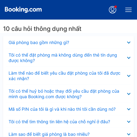
10 câu hỏi thông dụng nhất
Đã
Giá phòng bao gồm những gì?
thu
gọn
Đã
Tôi có thể đặt phòng mà không dùng đến thẻ tín dụng
thu
được không?
gọn
Đã
Làm thế nào để biết yêu cầu đặt phòng của tôi đã được
thu
xác nhận?
gọn
Đã
Tôi có thể huỷ bỏ hoặc thay đổi yêu cầu đặt phòng của
thu
mình qua Booking.com được không?
gọn
Đã
Mã số PIN của tôi là gì và khi nào thì tôi cần dùng nó?
thu
gọn
Đã
Tôi có thể tìm thông tin liên hệ của chỗ nghỉ ở đâu?
thu
gọn
Đã
Làm sao để biết giá phòng là bao nhiêu?
thu