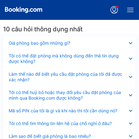
10 câu hỏi thông dụng nhất
Đã
Giá phòng bao gồm những gì?
thu
gọn
Đã
Tôi có thể đặt phòng mà không dùng đến thẻ tín dụng
thu
được không?
gọn
Đã
Làm thế nào để biết yêu cầu đặt phòng của tôi đã được
thu
xác nhận?
gọn
Đã
Tôi có thể huỷ bỏ hoặc thay đổi yêu cầu đặt phòng của
thu
mình qua Booking.com được không?
gọn
Đã
Mã số PIN của tôi là gì và khi nào thì tôi cần dùng nó?
thu
gọn
Đã
Tôi có thể tìm thông tin liên hệ của chỗ nghỉ ở đâu?
thu
gọn
Đã
Làm sao để biết giá phòng là bao nhiêu?
thu