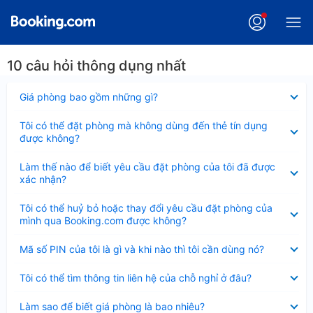
10 câu hỏi thông dụng nhất
Đã
Giá phòng bao gồm những gì?
thu
gọn
Đã
Tôi có thể đặt phòng mà không dùng đến thẻ tín dụng
thu
được không?
gọn
Đã
Làm thế nào để biết yêu cầu đặt phòng của tôi đã được
thu
xác nhận?
gọn
Đã
Tôi có thể huỷ bỏ hoặc thay đổi yêu cầu đặt phòng của
thu
mình qua Booking.com được không?
gọn
Đã
Mã số PIN của tôi là gì và khi nào thì tôi cần dùng nó?
thu
gọn
Đã
Tôi có thể tìm thông tin liên hệ của chỗ nghỉ ở đâu?
thu
gọn
Đã
Làm sao để biết giá phòng là bao nhiêu?
thu