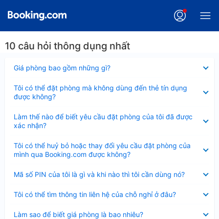
10 câu hỏi thông dụng nhất
Đã
Giá phòng bao gồm những gì?
thu
gọn
Đã
Tôi có thể đặt phòng mà không dùng đến thẻ tín dụng
thu
được không?
gọn
Đã
Làm thế nào để biết yêu cầu đặt phòng của tôi đã được
thu
xác nhận?
gọn
Đã
Tôi có thể huỷ bỏ hoặc thay đổi yêu cầu đặt phòng của
thu
mình qua Booking.com được không?
gọn
Đã
Mã số PIN của tôi là gì và khi nào thì tôi cần dùng nó?
thu
gọn
Đã
Tôi có thể tìm thông tin liên hệ của chỗ nghỉ ở đâu?
thu
gọn
Đã
Làm sao để biết giá phòng là bao nhiêu?
thu