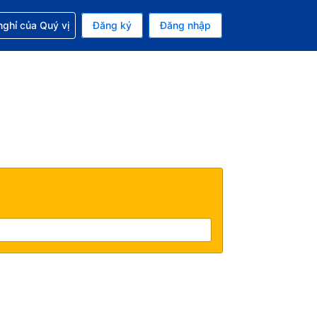
p với đặt chỗ
ghỉ của Quý vị
Đăng ký
Đăng nhập
iền tệ hiện tại của bạn là Đô la Mỹ
 Ngôn ngữ hiện tại của bạn là Tiếng Việt