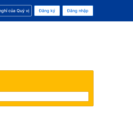
p với đặt chỗ
ghỉ của Quý vị
Đăng ký
Đăng nhập
iền tệ hiện tại của bạn là Đô la Mỹ
 Ngôn ngữ hiện tại của bạn là Tiếng Việt