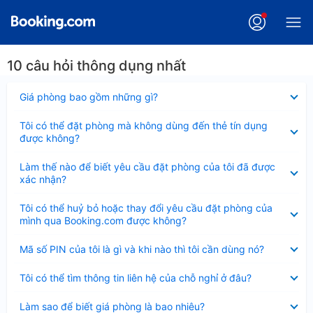
10 câu hỏi thông dụng nhất
Đã
Giá phòng bao gồm những gì?
thu
gọn
Đã
Tôi có thể đặt phòng mà không dùng đến thẻ tín dụng
thu
được không?
gọn
Đã
Làm thế nào để biết yêu cầu đặt phòng của tôi đã được
thu
xác nhận?
gọn
Đã
Tôi có thể huỷ bỏ hoặc thay đổi yêu cầu đặt phòng của
thu
mình qua Booking.com được không?
gọn
Đã
Mã số PIN của tôi là gì và khi nào thì tôi cần dùng nó?
thu
gọn
Đã
Tôi có thể tìm thông tin liên hệ của chỗ nghỉ ở đâu?
thu
gọn
Đã
Làm sao để biết giá phòng là bao nhiêu?
thu