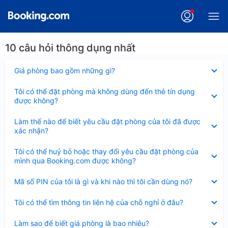
10 câu hỏi thông dụng nhất
Đã
Giá phòng bao gồm những gì?
thu
gọn
Đã
Tôi có thể đặt phòng mà không dùng đến thẻ tín dụng
thu
được không?
gọn
Đã
Làm thế nào để biết yêu cầu đặt phòng của tôi đã được
thu
xác nhận?
gọn
Đã
Tôi có thể huỷ bỏ hoặc thay đổi yêu cầu đặt phòng của
thu
mình qua Booking.com được không?
gọn
Đã
Mã số PIN của tôi là gì và khi nào thì tôi cần dùng nó?
thu
gọn
Đã
Tôi có thể tìm thông tin liên hệ của chỗ nghỉ ở đâu?
thu
gọn
Đã
Làm sao để biết giá phòng là bao nhiêu?
thu