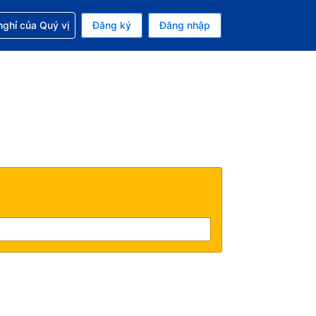
p với đặt chỗ
ghỉ của Quý vị
Đăng ký
Đăng nhập
iền tệ hiện tại của bạn là Đồng
 Ngôn ngữ hiện tại của bạn là Tiếng Việt