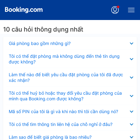
10 câu hỏi thông dụng nhất
Đã
Giá phòng bao gồm những gì?
thu
gọn
Đã
Tôi có thể đặt phòng mà không dùng đến thẻ tín dụng
thu
được không?
gọn
Đã
Làm thế nào để biết yêu cầu đặt phòng của tôi đã được
thu
xác nhận?
gọn
Đã
Tôi có thể huỷ bỏ hoặc thay đổi yêu cầu đặt phòng của
thu
mình qua Booking.com được không?
gọn
Đã
Mã số PIN của tôi là gì và khi nào thì tôi cần dùng nó?
thu
gọn
Đã
Tôi có thể tìm thông tin liên hệ của chỗ nghỉ ở đâu?
thu
gọn
Đã
Làm sao để biết giá phòng là bao nhiêu?
thu