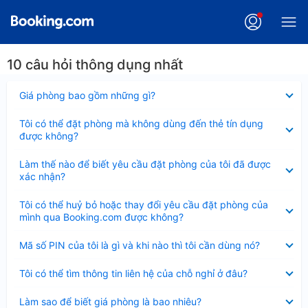
10 câu hỏi thông dụng nhất
Đã
Giá phòng bao gồm những gì?
thu
gọn
Đã
Tôi có thể đặt phòng mà không dùng đến thẻ tín dụng
thu
được không?
gọn
Đã
Làm thế nào để biết yêu cầu đặt phòng của tôi đã được
thu
xác nhận?
gọn
Đã
Tôi có thể huỷ bỏ hoặc thay đổi yêu cầu đặt phòng của
thu
mình qua Booking.com được không?
gọn
Đã
Mã số PIN của tôi là gì và khi nào thì tôi cần dùng nó?
thu
gọn
Đã
Tôi có thể tìm thông tin liên hệ của chỗ nghỉ ở đâu?
thu
gọn
Đã
Làm sao để biết giá phòng là bao nhiêu?
thu