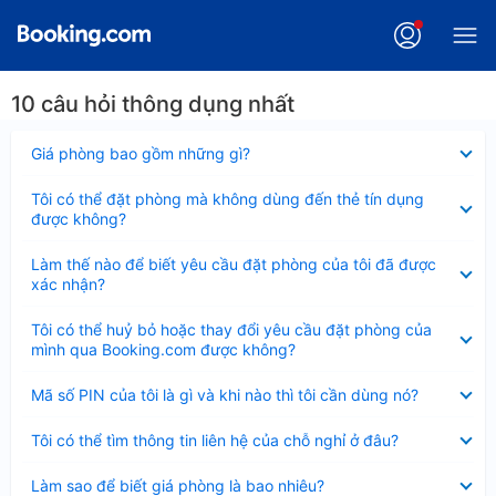
10 câu hỏi thông dụng nhất
Đã
Giá phòng bao gồm những gì?
thu
gọn
Đã
Tôi có thể đặt phòng mà không dùng đến thẻ tín dụng
thu
được không?
gọn
Đã
Làm thế nào để biết yêu cầu đặt phòng của tôi đã được
thu
xác nhận?
gọn
Đã
Tôi có thể huỷ bỏ hoặc thay đổi yêu cầu đặt phòng của
thu
mình qua Booking.com được không?
gọn
Đã
Mã số PIN của tôi là gì và khi nào thì tôi cần dùng nó?
thu
gọn
Đã
Tôi có thể tìm thông tin liên hệ của chỗ nghỉ ở đâu?
thu
gọn
Đã
Làm sao để biết giá phòng là bao nhiêu?
thu