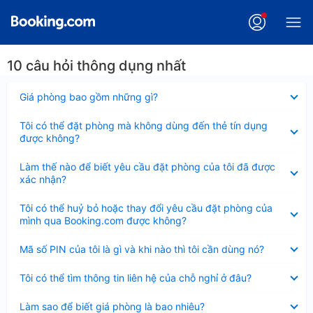
10 câu hỏi thông dụng nhất
Đã
Giá phòng bao gồm những gì?
thu
gọn
Đã
Tôi có thể đặt phòng mà không dùng đến thẻ tín dụng
thu
được không?
gọn
Đã
Làm thế nào để biết yêu cầu đặt phòng của tôi đã được
thu
xác nhận?
gọn
Đã
Tôi có thể huỷ bỏ hoặc thay đổi yêu cầu đặt phòng của
thu
mình qua Booking.com được không?
gọn
Đã
Mã số PIN của tôi là gì và khi nào thì tôi cần dùng nó?
thu
gọn
Đã
Tôi có thể tìm thông tin liên hệ của chỗ nghỉ ở đâu?
thu
gọn
Đã
Làm sao để biết giá phòng là bao nhiêu?
thu