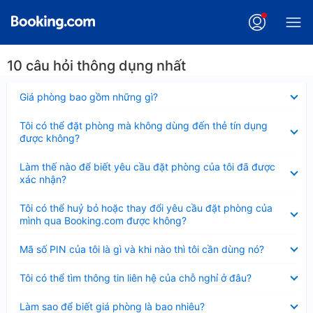
10 câu hỏi thông dụng nhất
Đã
Giá phòng bao gồm những gì?
thu
gọn
Đã
Tôi có thể đặt phòng mà không dùng đến thẻ tín dụng
thu
được không?
gọn
Đã
Làm thế nào để biết yêu cầu đặt phòng của tôi đã được
thu
xác nhận?
gọn
Đã
Tôi có thể huỷ bỏ hoặc thay đổi yêu cầu đặt phòng của
thu
mình qua Booking.com được không?
gọn
Đã
Mã số PIN của tôi là gì và khi nào thì tôi cần dùng nó?
thu
gọn
Đã
Tôi có thể tìm thông tin liên hệ của chỗ nghỉ ở đâu?
thu
gọn
Đã
Làm sao để biết giá phòng là bao nhiêu?
thu