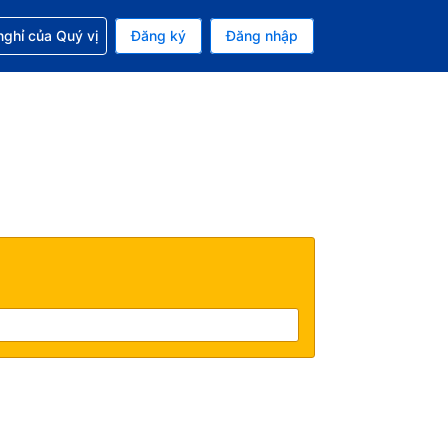
p với đặt chỗ
ghỉ của Quý vị
Đăng ký
Đăng nhập
iền tệ hiện tại của bạn là Đồng
 Ngôn ngữ hiện tại của bạn là Tiếng Việt